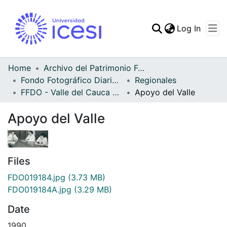
(curren
Log In
Communities & Collec
All of DSpace
Home
Archivo del Patrimonio Fotográfico y Fílmico del Valle del Cauca
Fondo Fotográfico Diario Occidente
Regionales
Statistics
FFDO - Valle del Cauca - Patrimonial
Apoyo del Valle
Apoyo del Valle
Files
FDO019184.jpg
(3.73 MB)
FDO019184A.jpg
(3.29 MB)
Date
1990