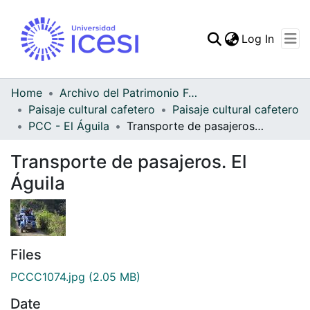
(curren
Log In
Communities & Collec
All of DSpace
Home
Archivo del Patrimonio Fotográfico y Fílmico del Valle del Cauca
Paisaje cultural cafetero
Paisaje cultural cafetero
Statistics
PCC - El Águila
Transporte de pasajeros. El Águila
Transporte de pasajeros. El
Águila
Files
PCCC1074.jpg
(2.05 MB)
Date