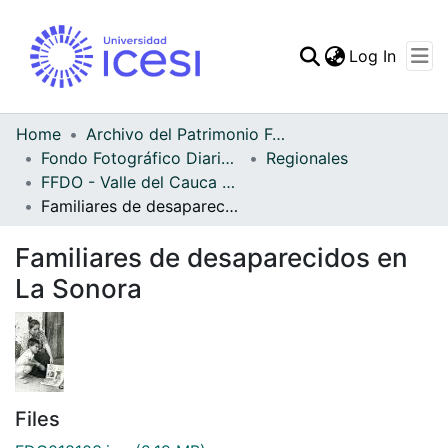
(curren
Log In
Communities & Collec
All of DSpace
Home
Archivo del Patrimonio Fotográfico y Fílmico del Valle del Cauca
Fondo Fotográfico Diario Occidente
Regionales
Statistics
FFDO - Valle del Cauca - Patrimonial
Familiares de desaparecidos en La Sonora
Familiares de desaparecidos en
La Sonora
Files