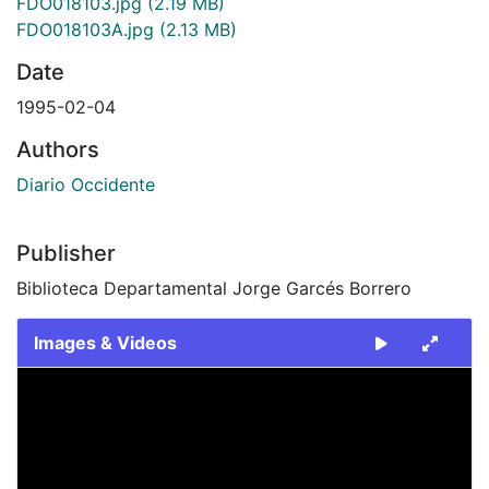
FDO018103.jpg
(2.19 MB)
FDO018103A.jpg
(2.13 MB)
Date
1995-02-04
Authors
Diario Occidente
Publisher
Biblioteca Departamental Jorge Garcés Borrero
Images & Videos
Slide 1 of 2