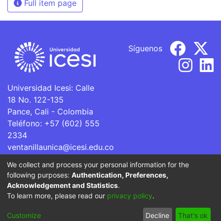
Full item page
Síguenos
Universidad Icesi: Calle
18 No. 122-135
Pance, Cali - Colombia
Teléfono: +57 (602) 555
2334
ventanillaunica@icesi.edu.co
We collect and process your personal information for the
La Universidad Icesi es una Institución de Educación
following purposes:
Authentication, Preferences,
Superior que se encuentra sujeta a inspección y vigilancia
Acknowledgement and Statistics
.
por parte del Ministerio de Educación Nacional.
To learn more, please read our
privacy policy
.
Cookie
Privacy
End User
Send
Customize
Decline
That's ok