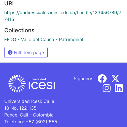
URI
https://audiovisuales.icesi.edu.co/handle/123456789/7
7415
Collections
FFDO - Valle del Cauca - Patrimonial
Full item page
Síguenos
Universidad Icesi: Calle
18 No. 122-135
Pance, Cali - Colombia
Teléfono: +57 (602) 555