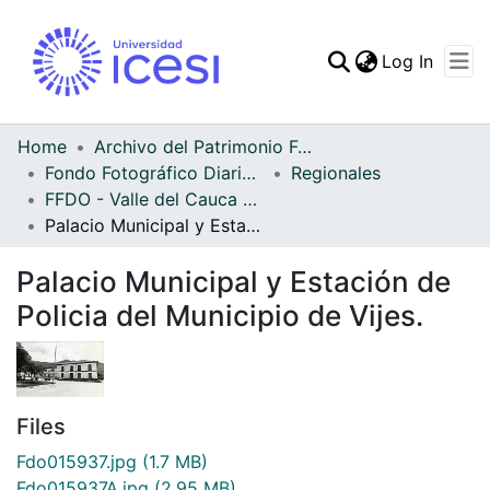
(curren
Log In
Communities & Collec
All of DSpace
Home
Archivo del Patrimonio Fotográfico y Fílmico del Valle del Cauca
Fondo Fotográfico Diario Occidente
Regionales
Statistics
FFDO - Valle del Cauca - Patrimonial
Palacio Municipal y Estación de Policia del Municipio de Vijes.
Palacio Municipal y Estación de
Policia del Municipio de Vijes.
Files
Fdo015937.jpg
(1.7 MB)
Fdo015937A.jpg
(2.95 MB)