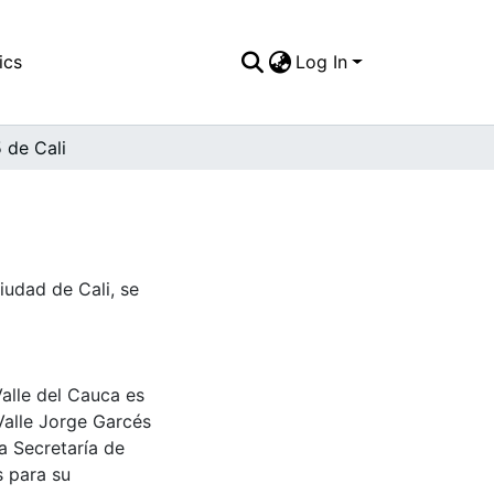
ics
Log In
5 de Cali
ciudad de Cali, se
Valle del Cauca es
Valle Jorge Garcés
a Secretaría de
s para su