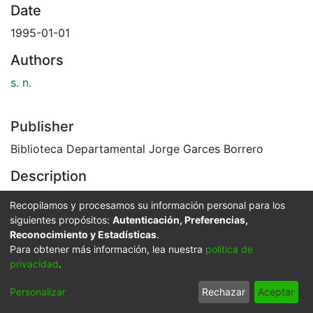
Date
1995-01-01
Authors
s. n.
Publisher
Biblioteca Departamental Jorge Garces Borrero
Description
Quemadores de Vela, Capilla San Antonio. Santiago de
Recopilamos y procesamos su información personal para los
Cali, C. 1995
siguientes propósitos:
Autenticación, Preferencias,
El Archivo del Patrimonio Fotográfico y Fílmico del
Reconocimiento y Estadísticas
.
Valle del Cauca es responsabilidad de la Biblioteca
Para obtener más información, lea nuestra
política de
privacidad
.
Departamental del Valle Jorge Garcés Borrero, por
convenio de cooperación suscrito con la Secretaria
Personalizar
Rechazar
Aceptar
del Cultura Departamental, con el fin de aunar