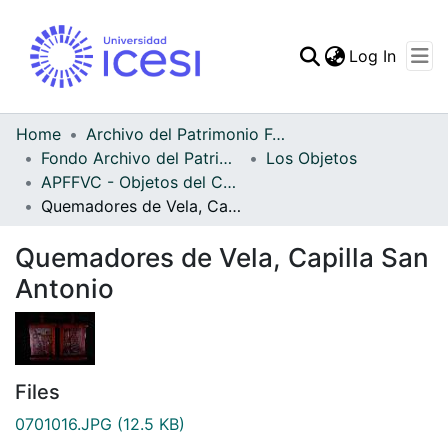
(curren
Log In
Communities & Collec
All of DSpace
Home
Archivo del Patrimonio Fotográfico y Fílmico del Valle del Cauca
Fondo Archivo del Patrimonio Fotográfico y Fílmico del Valle del Cauca
Los Objetos
Statistics
APFFVC - Objetos del Culto - Patrimonial
Quemadores de Vela, Capilla San Antonio
Quemadores de Vela, Capilla San
Antonio
Files
0701016.JPG
(12.5 KB)