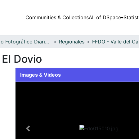
Communities & Collections
All of DSpace
Statist
Fondo Fotográfico Diario Occidente
Regionales
 El Dovio
Images & Videos
Slide 1 of 2
Previous