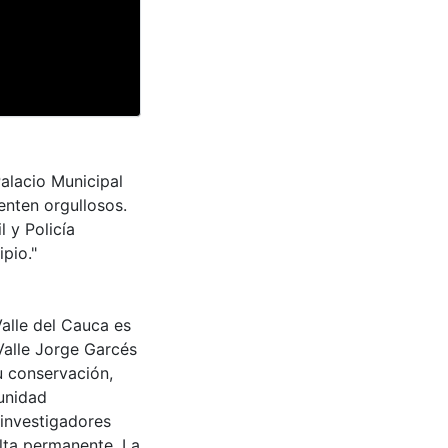
Palacio Municipal
ienten orgullosos.
 y Policía
pio."
Valle del Cauca es
Valle Jorge Garcés
u conservación,
munidad
 investigadores
ulta permanente. La