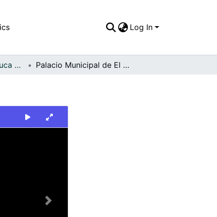
ics
Log In
FFDO - Valle del Cauca - Patrimonial
Palacio Municipal de El Dovio
Next