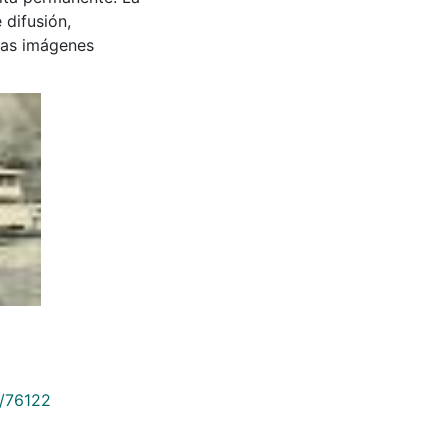
 difusión,
 las imágenes
9/76122