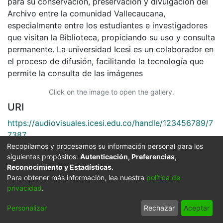
para su conservación, preservación y divulgación del
Archivo entre la comunidad Vallecaucana,
especialmente entre los estudiantes e investigadores
que visitan la Biblioteca, propiciando su uso y consulta
permanente. La universidad Icesi es un colaborador en
el proceso de difusión, facilitando la tecnología que
permite la consulta de las imágenes
Click on the image to open the gallery.
URI
https://audiovisuales.icesi.edu.co/handle/123456789/7
7387
Recopilamos y procesamos su información personal para los
Collections
siguientes propósitos:
Autenticación, Preferencias,
Reconocimiento y Estadísticas
.
FFDO - Valle del Cauca - Patrimonial
Para obtener más información, lea nuestra
política de
privacidad
.
Full item page
Personalizar
Rechazar
Aceptar