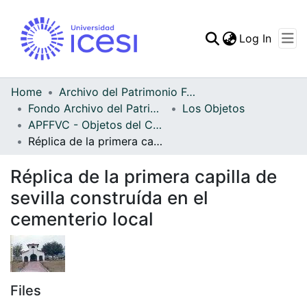
(curren
Log In
Communities & Collec
All of DSpace
Home
Archivo del Patrimonio Fotográfico y Fílmico del Valle del Cauca
Fondo Archivo del Patrimonio Fotográfico y Fílmico del Valle del Cauca
Los Objetos
Statistics
APFFVC - Objetos del Culto - Patrimonial
Réplica de la primera capilla de sevilla construída en el cementerio local
Réplica de la primera capilla de
sevilla construída en el
cementerio local
Files