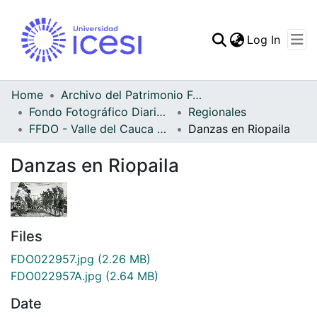
(curren
Log In
Communities & Collec
All of DSpace
Home
Archivo del Patrimonio Fotográfico y Fílmico del Valle del Cauca
Fondo Fotográfico Diario Occidente
Regionales
Statistics
FFDO - Valle del Cauca - Patrimonial
Danzas en Riopaila
Danzas en Riopaila
Files
FDO022957.jpg
(2.26 MB)
FDO022957A.jpg
(2.64 MB)
Date