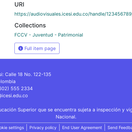
URI
https://audiovisuales.icesi.edu.co/handle/12345678
Collections
FCCV - Juventud - Patrimonial
Full item page
si: Calle 18 No. 122-135
olombia
(602) 555 2334
@icesi.edu.co
ucación Superior que se encuentra sujeta a inspección y vi
Nacional.
okie settings
Privacy policy
End User Agreement
Send Feedb