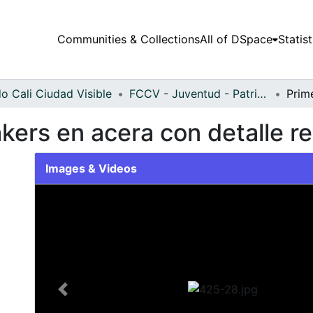
Communities & Collections
All of DSpace
Statist
o Cali Ciudad Visible
FCCV - Juventud - Patrimonial
kers en acera con detalle re
Images & Videos
Slide 1 of 1
Previous