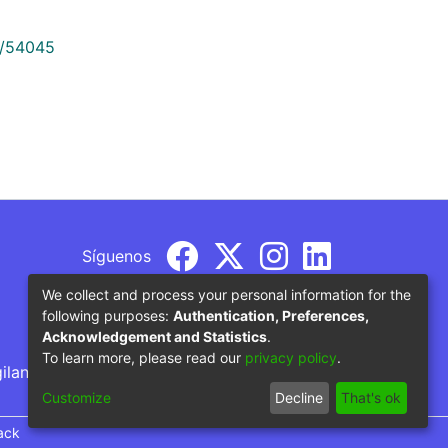
9/54045
Síguenos
We collect and process your personal information for the
following purposes:
Authentication, Preferences,
Acknowledgement and Statistics
.
To learn more, please read our
privacy policy
.
gilancia por parte del Ministerio de Educación
Customize
Decline
That's ok
ack