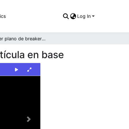
ics
Log In
Primer plano de breakers en acera con detalle retícula en base
tícula en base
Next