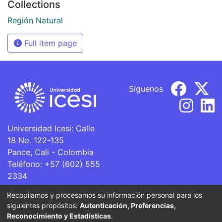
Collections
Región Natural
Full item page
Síguenos
Universidad Icesi: Calle
18 No. 122-135
Pance, Cali - Colombia
Teléfono: +57 (602) 555
2334
ventanillaunica@icesi.edu.co
Recopilamos y procesamos su información personal para los
siguientes propósitos:
Autenticación, Preferencias,
La Universidad Icesi es una Institución de Educación
Reconocimiento y Estadísticas
.