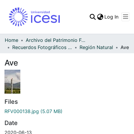
(curren
Log In
Communities & Collec
All of DSpace
Home
Archivo del Patrimonio Fotográfico y Fílmico del Valle del Cauca
Recuerdos Fotográficos Vallecaucanos
Región Natural
Ave
Statistics
Ave
Files
RFV000138.jpg
(5.07 MB)
Date
2020-06-13