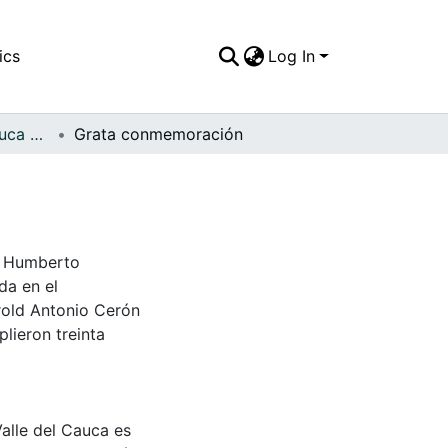
ics
Log In
FFDO - Valle del Cauca - Patrimonial
Grata conmemoración
is Humberto
da en el
arold Antonio Cerón
lieron treinta
Valle del Cauca es