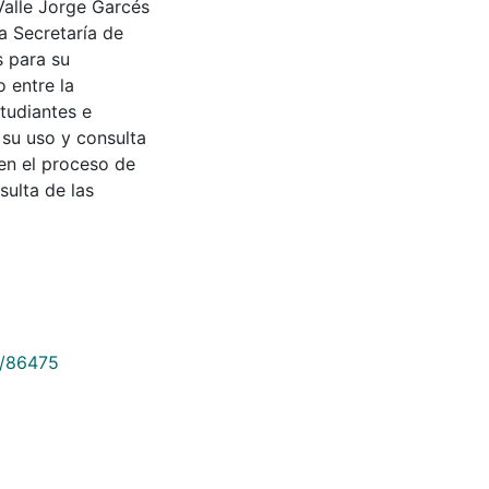
Valle Jorge Garcés
a Secretaría de
s para su
 entre la
tudiantes e
 su uso y consulta
en el proceso de
sulta de las
9/86475