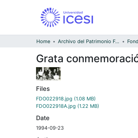
Home
Archivo del Patrimonio Fotográfico y Fílmico del Valle del Cauca
Grata conmemoraci
Files
FDO022918.jpg
(1.08 MB)
FDO022918A.jpg
(1.22 MB)
Date
1994-09-23