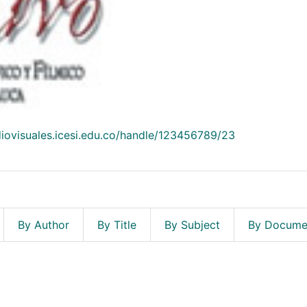
diovisuales.icesi.edu.co/handle/123456789/23
By Author
By Title
By Subject
By Docume