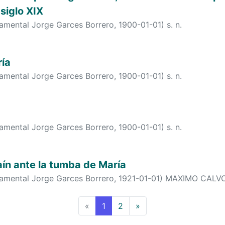
 siglo XIX
tamental Jorge Garces Borrero
,
1900-01-01
)
s. n.
ría
tamental Jorge Garces Borrero
,
1900-01-01
)
s. n.
tamental Jorge Garces Borrero
,
1900-01-01
)
s. n.
ín ante la tumba de María
tamental Jorge Garces Borrero
,
1921-01-01
)
MAXIMO CALV
(current)
«
1
2
»