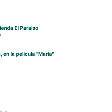
cienda El Paraiso
O
, en la pelicula "María"
;
s. n.