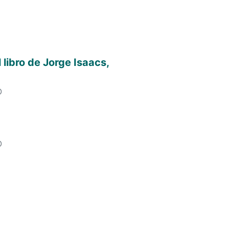
 libro de Jorge Isaacs,
O
O