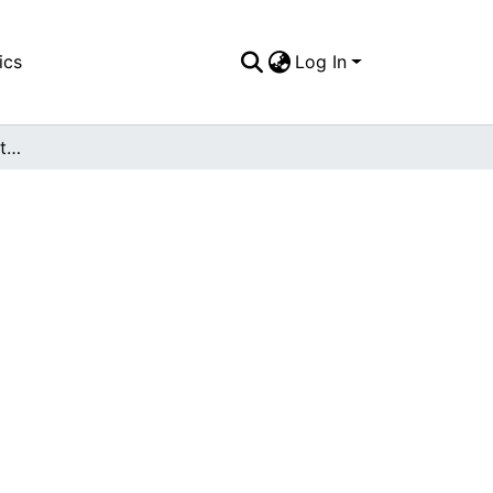
ics
Log In
APFFVC - Peliculas - Patrimonial