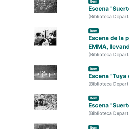
Item
Escena "Suert
(
Biblioteca Depar
Item
Escena de la
EMMA, llevand
(
Biblioteca Depar
Item
Escena "Tuya e
(
Biblioteca Depar
Item
Escena "Suert
(
Biblioteca Depar
Item