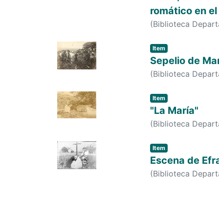
romático en el
(
Biblioteca Depar
Item
Sepelio de Ma
(
Biblioteca Depar
Item
"La María"
(
Biblioteca Depar
Item
Escena de Efra
(
Biblioteca Depar