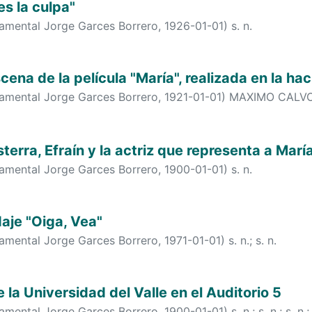
s la culpa"
tamental Jorge Garces Borrero
,
1926-01-01
)
s. n.
cena de la película "María", realizada en la ha
tamental Jorge Garces Borrero
,
1921-01-01
)
MAXIMO CALV
erra, Efraín y la actriz que representa a María
tamental Jorge Garces Borrero
,
1900-01-01
)
s. n.
aje "Oiga, Vea"
tamental Jorge Garces Borrero
,
1971-01-01
)
s. n.
;
s. n.
la Universidad del Valle en el Auditorio 5
tamental Jorge Garces Borrero
,
1900-01-01
)
s. n.
;
s. n.
;
s. n.