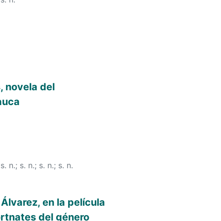
, novela del
Cauca
;
s. n.
;
s. n.
;
s. n.
;
s. n.
Álvarez, en la película
ortnates del género