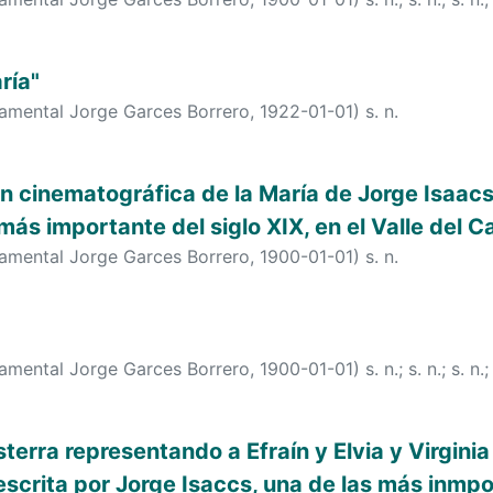
ría"
tamental Jorge Garces Borrero
,
1922-01-01
)
s. n.
 cinematográfica de la María de Jorge Isaacs
ás importante del siglo XIX, en el Valle del 
tamental Jorge Garces Borrero
,
1900-01-01
)
s. n.
tamental Jorge Garces Borrero
,
1900-01-01
)
s. n.
;
s. n.
;
s. n.
terra representando a Efraín y Elvia y Virginia 
escrita por Jorge Isaccs, una de las más inmp