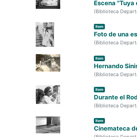
Escena "Tuya e
(
Biblioteca Depar
Item
Foto de una es
(
Biblioteca Depar
Item
Hernando Sinist
(
Biblioteca Depar
Item
Durante el Rod
(
Biblioteca Depar
Item
Cinemateca de 
(
Biblioteca Depar