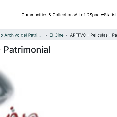
Communities & Collections
All of DSpace
Statist
Fondo Archivo del Patrimonio Fotográfico y Fílmico del Valle del Cauca
El Cine
 Patrimonial