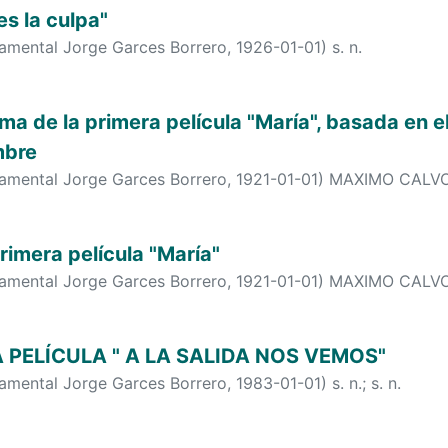
s la culpa"
tamental Jorge Garces Borrero
,
1926-01-01
)
s. n.
ma de la primera película "María", basada en el
mbre
tamental Jorge Garces Borrero
,
1921-01-01
)
MAXIMO CALV
rimera película "María"
tamental Jorge Garces Borrero
,
1921-01-01
)
MAXIMO CALV
 PELÍCULA " A LA SALIDA NOS VEMOS"
tamental Jorge Garces Borrero
,
1983-01-01
)
s. n.
;
s. n.