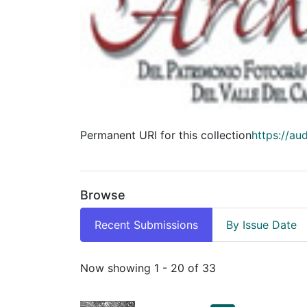
Permanent URI for this collection
https://au
Browse
Recent Submissions
By Issue Date
Recent Submissions
Now showing
1 - 20 of 33