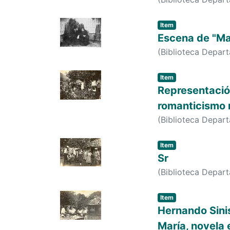
Item
Escena de "Ma
(
Biblioteca Depar
Item
Representación
romanticismo m
(
Biblioteca Depar
Item
Sr
(
Biblioteca Depar
Item
Hernando Sinis
María, novela 