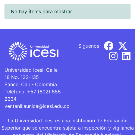
Envíos recientes
No hay ítems para mostrar
Síguenos
Universidad Icesi: Calle
18 No. 122-135
Pance, Cali - Colombia
Teléfono: +57 (602) 555
2334
ventanillaunica@icesi.edu.co
La Universidad Icesi es una Institución de Educación
Superior que se encuentra sujeta a inspección y vigilancia
por parte del Ministerio de Educación Nacional.