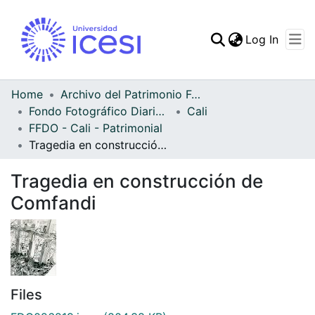
(curren
Log In
Communities & Collec
All of DSpace
Home
Archivo del Patrimonio Fotográfico y Fílmico del Valle del Cauca
Fondo Fotográfico Diario Occidente
Cali
Statistics
FFDO - Cali - Patrimonial
Tragedia en construcción de Comfandi
Tragedia en construcción de
Comfandi
Files