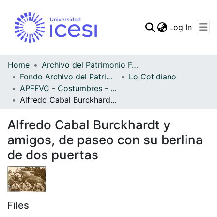
(curren
Log In
Communities & Collec
All of DSpace
Home
Archivo del Patrimonio Fotográfico y Fílmico del Valle del Cauca
Fondo Archivo del Patrimonio Fotográfico y Fílmico del Valle del Cauca
Lo Cotidiano
Statistics
APFFVC - Costumbres - Patrimonial
Alfredo Cabal Burckhardt y amigos, de paseo con su berlina de dos puertas
Alfredo Cabal Burckhardt y
amigos, de paseo con su berlina
de dos puertas
Files