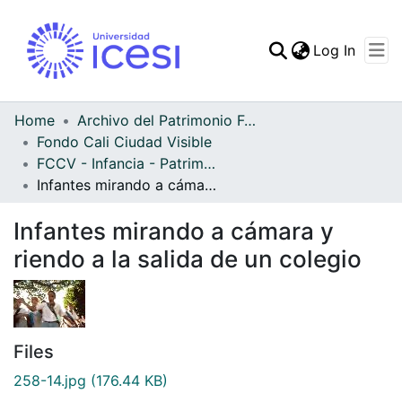
(curren
Log In
Communities & Collec
All of DSpace
Home
Archivo del Patrimonio Fotográfico y Fílmico del Valle del Cauca
Fondo Cali Ciudad Visible
Statistics
FCCV - Infancia - Patrimonial
Infantes mirando a cámara y riendo a la salida de un colegio
Infantes mirando a cámara y
riendo a la salida de un colegio
Files
258-14.jpg
(176.44 KB)