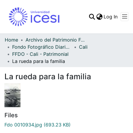
(curren
Log In
Communities & Collec
All of DSpace
Home
Archivo del Patrimonio Fotográfico y Fílmico del Valle del Cauca
Fondo Fotográfico Diario Occidente
Cali
Statistics
FFDO - Cali - Patrimonial
La rueda para la familia
La rueda para la familia
Files
Fdo 0010934.jpg
(693.23 KB)