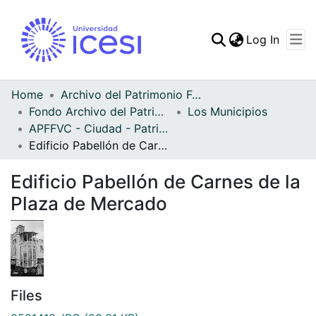
(curren
Log In
Communities & Collec
All of DSpace
Home
Archivo del Patrimonio Fotográfico y Fílmico del Valle del Cauca
Fondo Archivo del Patrimonio Fotográfico y Fílmico del Valle del Cauca
Los Municipios
Statistics
APFFVC - Ciudad - Patrimonial
Edificio Pabellón de Carnes de la Plaza de Mercado
Edificio Pabellón de Carnes de la
Plaza de Mercado
Files