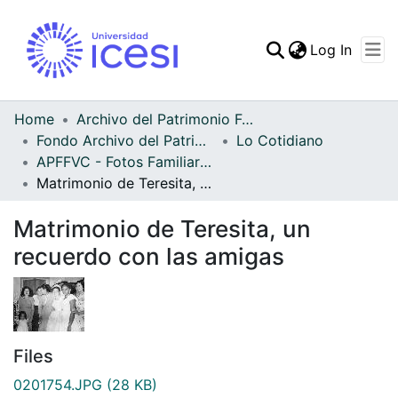
(curren
Log In
Communities & Collec
All of DSpace
Home
Archivo del Patrimonio Fotográfico y Fílmico del Valle del Cauca
Fondo Archivo del Patrimonio Fotográfico y Fílmico del Valle del Cauca
Lo Cotidiano
Statistics
APFFVC - Fotos Familiares - Patrimonial
Matrimonio de Teresita, un recuerdo con las amigas
Matrimonio de Teresita, un
recuerdo con las amigas
Files
0201754.JPG
(28 KB)