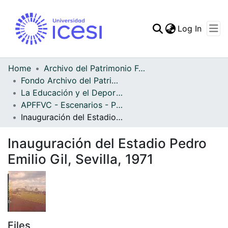
(curren
Log In
Communities & Collec
All of DSpace
Home
Archivo del Patrimonio Fotográfico y Fílmico del Valle del Cauca
Fondo Archivo del Patrimonio Fotográfico y Fílmico del Valle del Cauca
Statistics
La Educación y el Deporte
APFFVC - Escenarios - Patrimonial
Inauguración del Estadio Pedro Emilio Gil, Sevilla, 1971
Inauguración del Estadio Pedro
Emilio Gil, Sevilla, 1971
Files