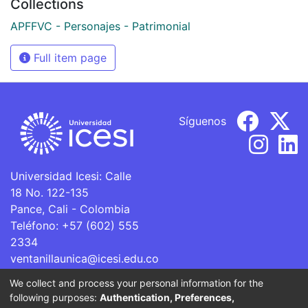
Collections
APFFVC - Personajes - Patrimonial
Full item page
Síguenos
Universidad Icesi: Calle
18 No. 122-135
Pance, Cali - Colombia
Teléfono: +57 (602) 555
2334
ventanillaunica@icesi.edu.co
We collect and process your personal information for the
La Universidad Icesi es una Institución de Educación
following purposes:
Authentication, Preferences,