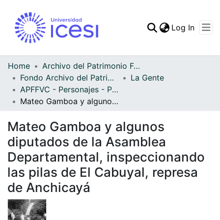
(curren
Log In
Communities & Collec
All of DSpace
Home
Archivo del Patrimonio Fotográfico y Fílmico del Valle del Cauca
Fondo Archivo del Patrimonio Fotográfico y Fílmico del Valle del Cauca
La Gente
Statistics
APFFVC - Personajes - Patrimonial
Mateo Gamboa y algunos diputados de la Asamblea Departamental, inspeccionando las pilas de El Cabuyal, represa de Anchicayá
Mateo Gamboa y algunos
diputados de la Asamblea
Departamental, inspeccionando
las pilas de El Cabuyal, represa
de Anchicayá