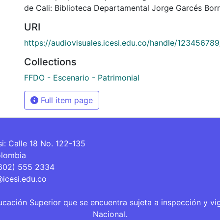
de Cali: Biblioteca Departamental Jorge Garcés Borr
URI
https://audiovisuales.icesi.edu.co/handle/12345678
Collections
FFDO - Escenario - Patrimonial
Full item page
si: Calle 18 No. 122-135
olombia
(602) 555 2334
@icesi.edu.co
ucación Superior que se encuentra sujeta a inspección y vi
Nacional.