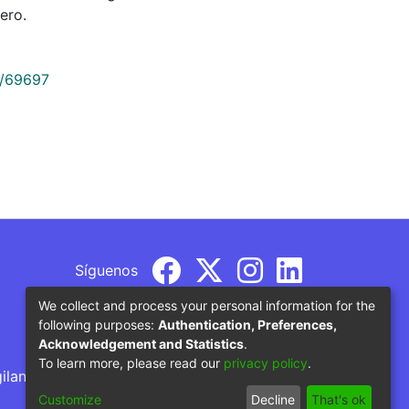
ero.
9/69697
Síguenos
We collect and process your personal information for the
following purposes:
Authentication, Preferences,
Acknowledgement and Statistics
.
To learn more, please read our
privacy policy
.
gilancia por parte del Ministerio de Educación
Customize
Decline
That's ok