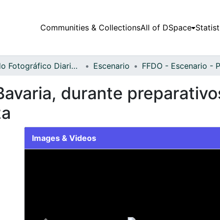
Communities & Collections
All of DSpace
Statist
Fondo Fotográfico Diario Occidente
Escenario
avaria, durante preparativo
za
Images & Videos
Slide 1 of 1