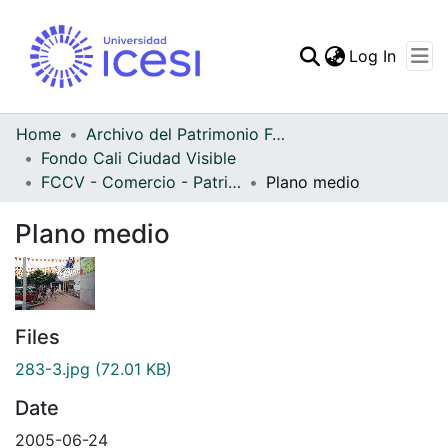
(curren
Log In
Communities & Collec
All of DSpace
Home
Archivo del Patrimonio Fotográfico y Fílmico del Valle del Cauca
Fondo Cali Ciudad Visible
Statistics
FCCV - Comercio - Patrimonial
Plano medio
Plano medio
Files
283-3.jpg
(72.01 KB)
Date
2005-06-24