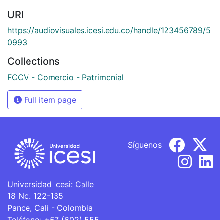
URI
https://audiovisuales.icesi.edu.co/handle/123456789/5
0993
Collections
FCCV - Comercio - Patrimonial
Full item page
Síguenos
Universidad Icesi: Calle
18 No. 122-135
Pance, Cali - Colombia
Teléfono: +57 (602) 555