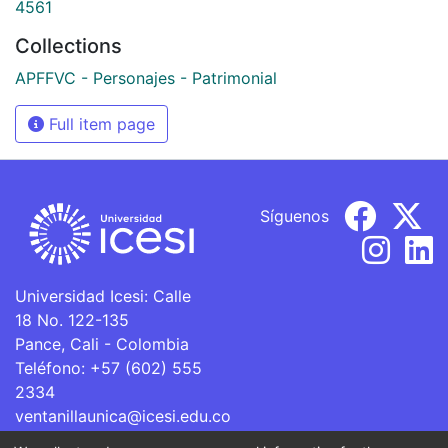
4561
Collections
APFFVC - Personajes - Patrimonial
Full item page
Síguenos
Universidad Icesi: Calle
18 No. 122-135
Pance, Cali - Colombia
Teléfono: +57 (602) 555
2334
ventanillaunica@icesi.edu.co