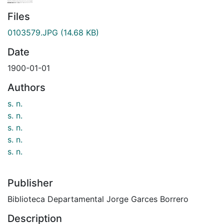
Files
0103579.JPG
(14.68 KB)
Date
1900-01-01
Authors
s. n.
s. n.
s. n.
s. n.
s. n.
Publisher
Biblioteca Departamental Jorge Garces Borrero
Description