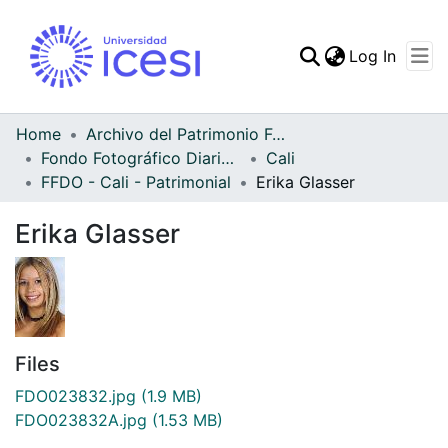
(curren
Log In
Communities & Collec
All of DSpace
Home
Archivo del Patrimonio Fotográfico y Fílmico del Valle del Cauca
Fondo Fotográfico Diario Occidente
Cali
Statistics
FFDO - Cali - Patrimonial
Erika Glasser
Erika Glasser
Files
FDO023832.jpg
(1.9 MB)
FDO023832A.jpg
(1.53 MB)