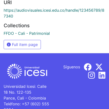
URI
https://audiovisuales.icesi.edu.co/handle/123456789/8
7340
Collections
FFDO - Cali - Patrimonial
Full item page
Síguenos
Universidad Icesi: Calle
18 No. 122-135
Pance, Cali - Colombia
Teléfono: +57 (602) 555