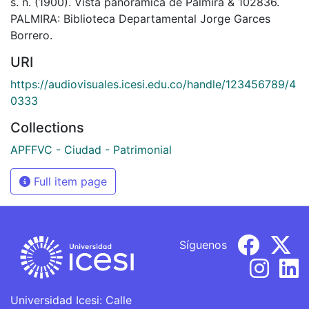
s. n. (1900). Vista panorámica de Palmira & 102836.
PALMIRA: Biblioteca Departamental Jorge Garces
Borrero.
URI
https://audiovisuales.icesi.edu.co/handle/123456789/4
0333
Collections
APFFVC - Ciudad - Patrimonial
Full item page
Síguenos
Universidad Icesi: Calle