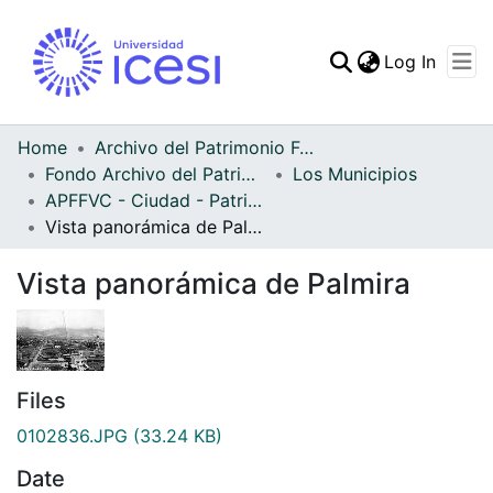
(curren
Log In
Communities & Collec
All of DSpace
Home
Archivo del Patrimonio Fotográfico y Fílmico del Valle del Cauca
Fondo Archivo del Patrimonio Fotográfico y Fílmico del Valle del Cauca
Los Municipios
Statistics
APFFVC - Ciudad - Patrimonial
Vista panorámica de Palmira
Vista panorámica de Palmira
Files
0102836.JPG
(33.24 KB)
Date