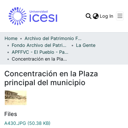
(curren
Log In
Communities & Collec
All of DSpace
Home
Archivo del Patrimonio Fotográfico y Fílmico del Valle del Cauca
Fondo Archivo del Patrimonio Fotográfico y Fílmico del Valle del Cauca
La Gente
Statistics
APFFVC - El Pueblo - Patrimonial
Concentración en la Plaza principal del municipio
Concentración en la Plaza
principal del municipio
Files
A430.JPG
(50.38 KB)