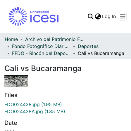
(curren
Log In
Communities & Collec
All of DSpace
Home
Archivo del Patrimonio Fotográfico y Fílmico del Valle del Cauca
Fondo Fotográfico Diario Occidente
Deportes
Statistics
FFDO - Rincón del Deportivo Cali - Patrimonial
Cali vs Bucaramanga
Cali vs Bucaramanga
Files
FDO024428.jpg
(1.95 MB)
FDO024428A.jpg
(1.85 MB)
Date