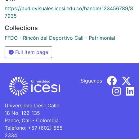
https://audiovisuales.icesi.edu.co/handle/123456789/8
7935
Collections
FFDO - Rincón del Deportivo Cali - Patrimonial
Full item page
Síguenos
Universidad Icesi: Calle
18 No. 122-135
Pance, Cali - Colombia
Teléfono: +57 (602) 555
2334