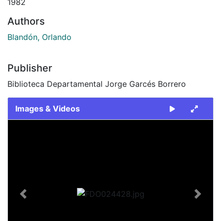
1982
Authors
Blandón, Orlando
Publisher
Biblioteca Departamental Jorge Garcés Borrero
Images & Videos
Slide 1 of 2
Previous
Next