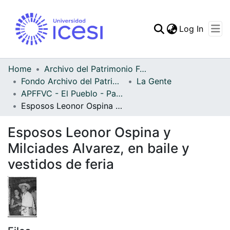
(curren
Log In
Communities & Collec
All of DSpace
Home
Archivo del Patrimonio Fotográfico y Fílmico del Valle del Cauca
Fondo Archivo del Patrimonio Fotográfico y Fílmico del Valle del Cauca
La Gente
Statistics
APFFVC - El Pueblo - Patrimonial
Esposos Leonor Ospina y Milciades Alvarez, en baile y vestidos de feria
Esposos Leonor Ospina y
Milciades Alvarez, en baile y
vestidos de feria