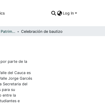
ics
Log In
APFFVC - Moda - Patrimonial
Celebración de bautizo
 por parte de la
Valle del Cauca es
Valle Jorge Garcés
a Secretaria del
s para su
 entre la
tudiantes e