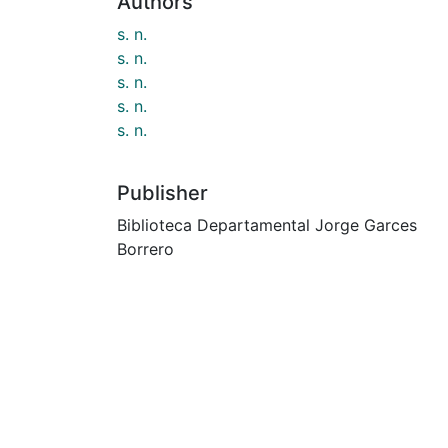
Authors
s. n.
s. n.
s. n.
s. n.
s. n.
Publisher
Biblioteca Departamental Jorge Garces
Borrero