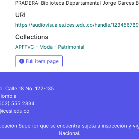
PRADERA: Biblioteca Departamental Jorge Garces B
URI
https://audiovisuales.icesi.edu.co/handle/12345678
Collections
APFFVC - Moda - Patrimonial
Full item page
si: Calle 18 No. 122-135
olombia
(602) 555 2334
@icesi.edu.co
ucación Superior que se encuentra sujeta a inspección y vi
Nacional.