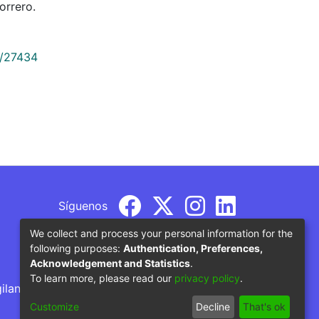
orrero.
9/27434
Síguenos
We collect and process your personal information for the
following purposes:
Authentication, Preferences,
Acknowledgement and Statistics
.
To learn more, please read our
privacy policy
.
gilancia por parte del Ministerio de Educación
Customize
Decline
That's ok