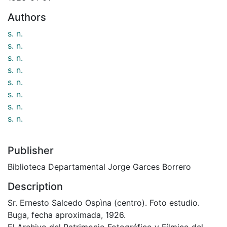
Authors
s. n.
s. n.
s. n.
s. n.
s. n.
s. n.
s. n.
s. n.
Publisher
Biblioteca Departamental Jorge Garces Borrero
Description
Sr. Ernesto Salcedo Ospìna (centro). Foto estudio.
Buga, fecha aproximada, 1926.
El Archivo del Patrimonio Fotográfico y Fílmico del