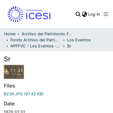
(curren
Log In
Communities & Collec
All of DSpace
Home
Archivo del Patrimonio Fotográfico y Fílmico del Valle del Cauca
Fondo Archivo del Patrimonio Fotográfico y Fílmico del Valle del Cauca
Los Eventos
Statistics
APFFVC - Los Eventos - Patrimonial
Sr
Sr
Files
B239.JPG
(97.43 KB)
Date
1926-01-01