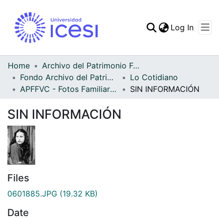
(curren
Log In
Communities & Collec
All of DSpace
Home
Archivo del Patrimonio Fotográfico y Fílmico del Valle del Cauca
Fondo Archivo del Patrimonio Fotográfico y Fílmico del Valle del Cauca
Lo Cotidiano
Statistics
APFFVC - Fotos Familiares - Patrimonial
SIN INFORMACIÓN
SIN INFORMACIÓN
Files
0601885.JPG
(19.32 KB)
Date