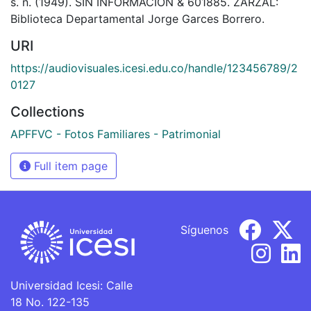
s. n. (1949). SIN INFORMACIÓN & 601885. ZARZAL:
Biblioteca Departamental Jorge Garces Borrero.
URI
https://audiovisuales.icesi.edu.co/handle/123456789/2
0127
Collections
APFFVC - Fotos Familiares - Patrimonial
Full item page
Síguenos
Universidad Icesi: Calle
18 No. 122-135