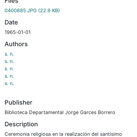
Files
0400885.JPG
(22.9 KB)
Date
1965-01-01
Authors
s. n.
s. n.
s. n.
s. n.
s. n.
Publisher
Biblioteca Departamental Jorge Garces Borrero
Description
Ceremonia religiosa en la realización del santísimo