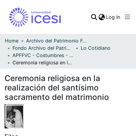
(curren
Log In
Communities & Collec
All of DSpace
Home
Archivo del Patrimonio Fotográfico y Fílmico del Valle del Cauca
Fondo Archivo del Patrimonio Fotográfico y Fílmico del Valle del Cauca
Lo Cotidiano
Statistics
APFFVC - Costumbres - Patrimonial
Ceremonia religiosa en la realización del santísimo sacramento del matrimonio
Ceremonia religiosa en la
realización del santísimo
sacramento del matrimonio