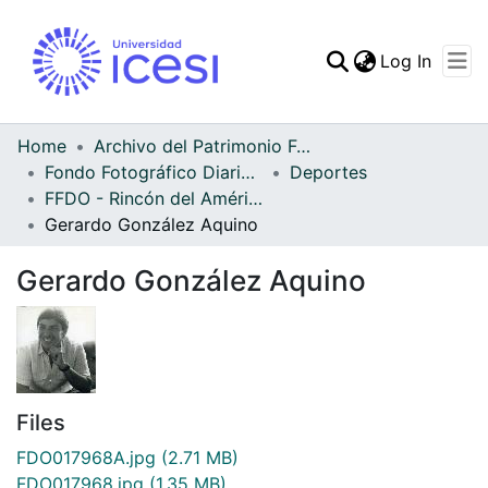
(curren
Log In
Communities & Collec
All of DSpace
Home
Archivo del Patrimonio Fotográfico y Fílmico del Valle del Cauca
Fondo Fotográfico Diario Occidente
Deportes
Statistics
FFDO - Rincón del América - Patrimonial
Gerardo González Aquino
Gerardo González Aquino
Files
FDO017968A.jpg
(2.71 MB)
FDO017968.jpg
(1.35 MB)