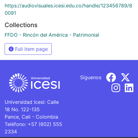
https://audiovisuales.icesi.edu.co/handle/123456789/8
0091
Collections
FFDO - Rincón del América - Patrimonial
Full item page
Síguenos
Universidad Icesi: Calle
18 No. 122-135
Pance, Cali - Colombia
Teléfono: +57 (602) 555
2334