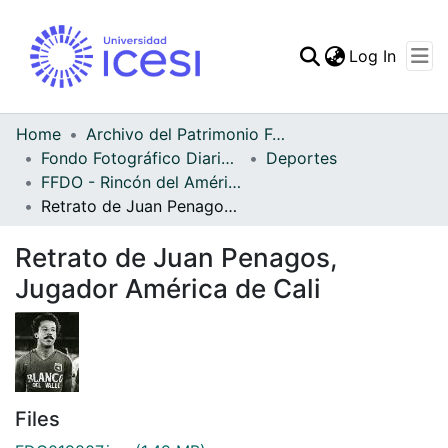
(curren
Log In
Communities & Collec
All of DSpace
Home
Archivo del Patrimonio Fotográfico y Fílmico del Valle del Cauca
Fondo Fotográfico Diario Occidente
Deportes
Statistics
FFDO - Rincón del América - Patrimonial
Retrato de Juan Penagos, Jugador América de Cali
Retrato de Juan Penagos,
Jugador América de Cali
Files