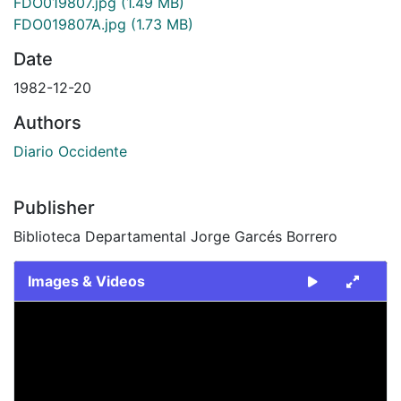
FDO019807.jpg
(1.49 MB)
FDO019807A.jpg
(1.73 MB)
Date
1982-12-20
Authors
Diario Occidente
Publisher
Biblioteca Departamental Jorge Garcés Borrero
Images & Videos
Slide 1 of 2