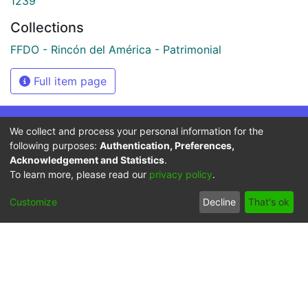
1239
Collections
FFDO - Rincón del América - Patrimonial
Full item page
We collect and process your personal information for the
Síguenos
following purposes:
Authentication, Preferences,
Acknowledgement and Statistics
.
To learn more, please read our
privacy policy
.
Universidad Icesi: Calle
Customize
Decline
That's ok
18 No. 122-135
Pance, Cali - Colombia
Teléfono: +57 (602) 555
2334
ventanillaunica@icesi.edu.co