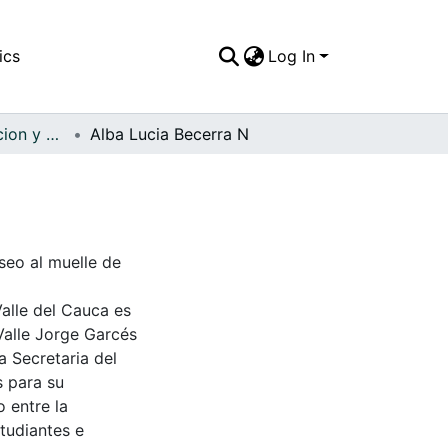
ics
Log In
APFFVC - Recreacion y Paseo - Patrimonial
Alba Lucia Becerra N
seo al muelle de
Valle del Cauca es
Valle Jorge Garcés
a Secretaria del
s para su
 entre la
tudiantes e