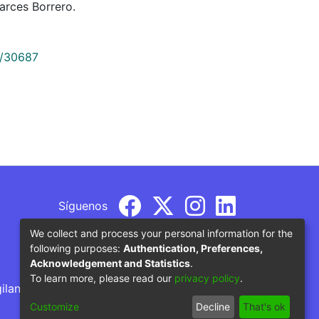
rces Borrero.
9/30687
Síguenos
We collect and process your personal information for the
following purposes:
Authentication, Preferences,
Acknowledgement and Statistics
.
To learn more, please read our
privacy policy
.
gilancia por parte del Ministerio de Educación
Customize
Decline
That's ok