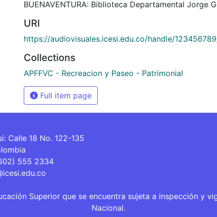
BUENAVENTURA: Biblioteca Departamental Jorge Ga
URI
https://audiovisuales.icesi.edu.co/handle/12345678
Collections
APFFVC - Recreacion y Paseo - Patrimonial
Full item page
si: Calle 18 No. 122-135
olombia
(602) 555 2334
@icesi.edu.co
ucación Superior que se encuentra sujeta a inspección y vi
Nacional.