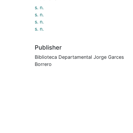
s. n.
s. n.
s. n.
s. n.
Publisher
Biblioteca Departamental Jorge Garces
Borrero