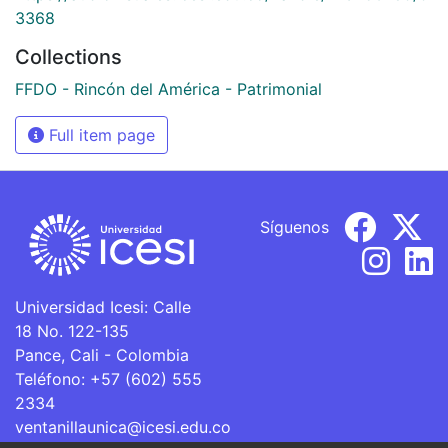
3368
Collections
FFDO - Rincón del América - Patrimonial
Full item page
Síguenos
Universidad Icesi: Calle
18 No. 122-135
Pance, Cali - Colombia
Teléfono: +57 (602) 555
2334
ventanillaunica@icesi.edu.co