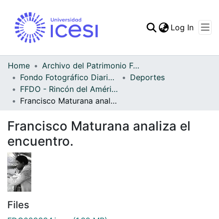
(curren
Log In
Communities & Collec
All of DSpace
Home
Archivo del Patrimonio Fotográfico y Fílmico del Valle del Cauca
Fondo Fotográfico Diario Occidente
Deportes
Statistics
FFDO - Rincón del América - Patrimonial
Francisco Maturana analiza el encuentro.
Francisco Maturana analiza el
encuentro.
Files