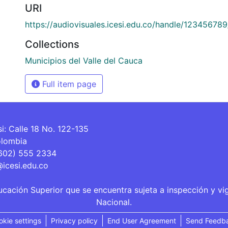
URI
https://audiovisuales.icesi.edu.co/handle/12345678
Collections
Municipios del Valle del Cauca
Full item page
si: Calle 18 No. 122-135
olombia
(602) 555 2334
@icesi.edu.co
ucación Superior que se encuentra sujeta a inspección y vi
Nacional.
okie settings
Privacy policy
End User Agreement
Send Feedb