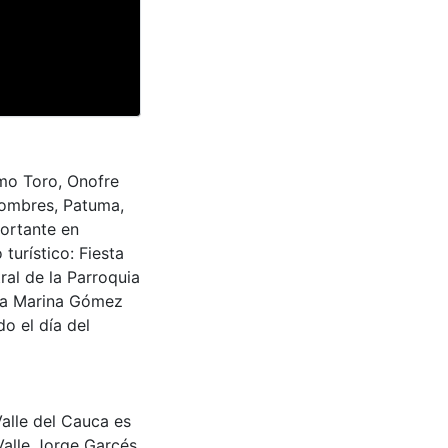
lmo Toro, Onofre
Nombres, Patuma,
portante en
 turístico: Fiesta
ral de la Parroquia
esa Marina Gómez
o el día del
Valle del Cauca es
Valle Jorge Garcés