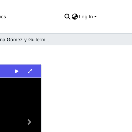
ics
Log In
Marina Gómez y Guilermo Reina. Versalles
Next