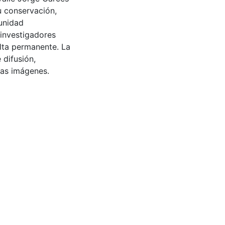
u conservación,
munidad
 investigadores
ulta permanente. La
 difusión,
 las imágenes.