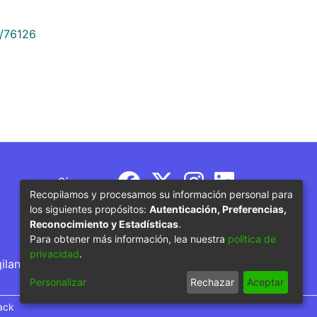
9/76126
Síguenos
Recopilamos y procesamos su información personal para
los siguientes propósitos:
Autenticación, Preferencias,
Reconocimiento y Estadísticas
.
Para obtener más información, lea nuestra
política de
privacidad
.
gilancia por parte del Ministerio de Educación
Personalizar
Rechazar
Aceptar
ack