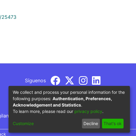
9/25473
Síguenos
We collect and process your personal information for the
following purposes:
Authentication, Preferences,
Acknowledgement and Statistics
.
To learn more, please read our
privacy policy
.
gilancia por parte del Ministerio de Educación
Customize
Decline
That's ok
ack