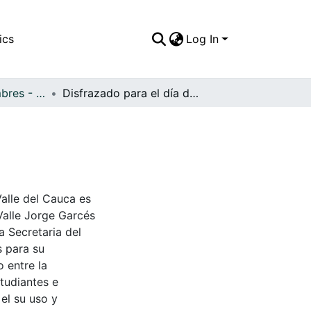
ics
Log In
APFFVC - Costumbres - Patrimonial
Disfrazado para el día de brujas
Valle del Cauca es
Valle Jorge Garcés
a Secretaria del
s para su
 entre la
tudiantes e
 el su uso y