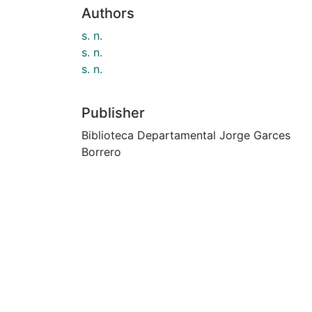
Authors
s. n.
s. n.
s. n.
Publisher
Biblioteca Departamental Jorge Garces
Borrero