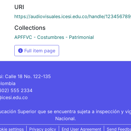
URI
https://audiovisuales.icesi.edu.co/handle/12345678
Collections
APFFVC - Costumbres - Patrimonial
Full item page
si: Calle 18 No. 122-135
olombia
(602) 555 2334
@icesi.edu.co
ucación Superior que se encuentra sujeta a inspección y vi
Nacional.
okie settings
Privacy policy
End User Agreement
Send Feedb