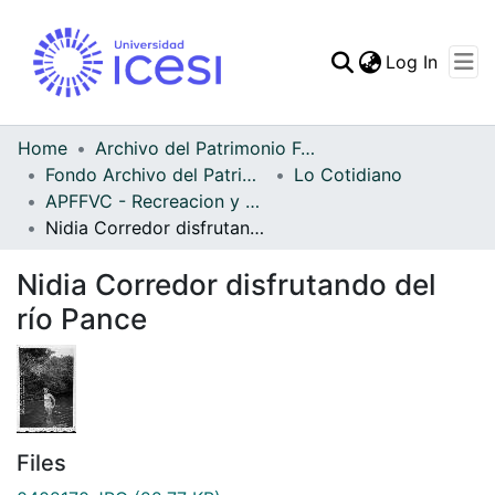
(curren
Log In
Communities & Collec
All of DSpace
Home
Archivo del Patrimonio Fotográfico y Fílmico del Valle del Cauca
Fondo Archivo del Patrimonio Fotográfico y Fílmico del Valle del Cauca
Lo Cotidiano
Statistics
APFFVC - Recreacion y Paseo - Patrimonial
Nidia Corredor disfrutando del río Pance
Nidia Corredor disfrutando del
río Pance
Files