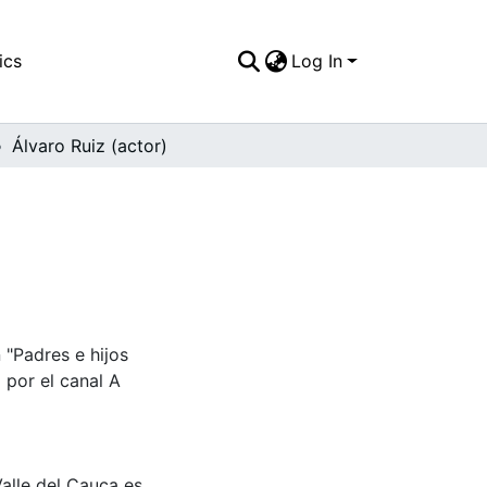
ics
Log In
Álvaro Ruiz (actor)
 "Padres e hijos
M por el canal A
Valle del Cauca es