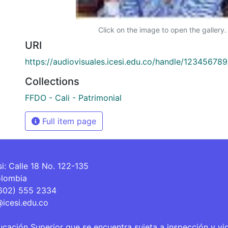
Click on the image to open the gallery.
URI
https://audiovisuales.icesi.edu.co/handle/12345678
Collections
FFDO - Cali - Patrimonial
Full item page
si: Calle 18 No. 122-135
olombia
(602) 555 2334
@icesi.edu.co
ucación Superior que se encuentra sujeta a inspección y vi