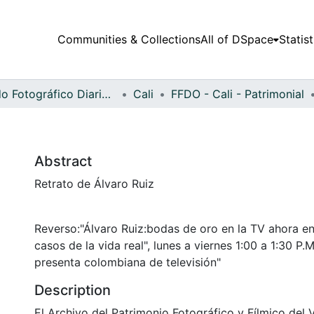
Communities & Collections
All of DSpace
Statist
Fondo Fotográfico Diario Occidente
Cali
FFDO - Cali - Patrimonial
Abstract
Retrato de Álvaro Ruiz
Reverso:"Álvaro Ruiz:bodas de oro en la TV ahora en
casos de la vida real", lunes a viernes 1:00 a 1:30 P.
presenta colombiana de televisión"
Description
El Archivo del Patrimonio Fotográfico y Fílmico del 