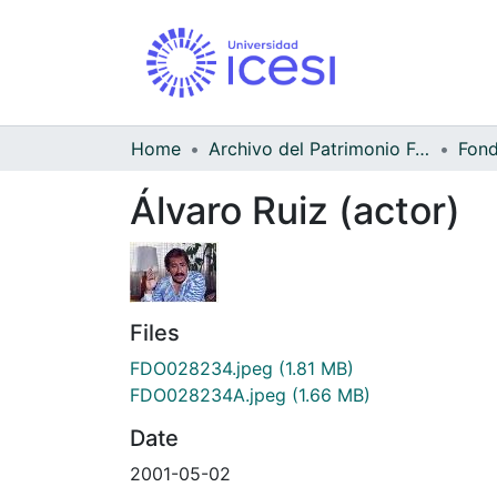
Home
Archivo del Patrimonio Fotográfico y Fílmico del Valle del Cauca
Álvaro Ruiz (actor)
Files
FDO028234.jpeg
(1.81 MB)
FDO028234A.jpeg
(1.66 MB)
Date
2001-05-02