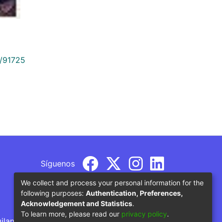
9/91725
Síguenos
We collect and process your personal information for the
following purposes:
Authentication, Preferences,
Acknowledgement and Statistics
.
To learn more, please read our
privacy policy
.
gilancia por parte del Ministerio de Educación