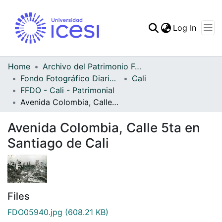
(curren
Log In
Communities & Collec
All of DSpace
Home
Archivo del Patrimonio Fotográfico y Fílmico del Valle del Cauca
Fondo Fotográfico Diario Occidente
Cali
Statistics
FFDO - Cali - Patrimonial
Avenida Colombia, Calle 5ta en Santiago de Cali
Avenida Colombia, Calle 5ta en
Santiago de Cali
Files
FDO05940.jpg
(608.21 KB)