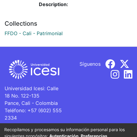
Description:
Collections
FFDO - Cali - Patrimonial
Síguenos
Universidad Icesi: Calle
18 No. 122-135
Pance, Cali - Colombia
Teléfono: +57 (602) 555
2334
ventanillaunica@icesi.edu.co
Recopilamos y procesamos su información personal para los
siguientes propósitos:
Autenticación, Preferencias,