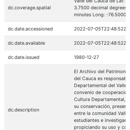
Valle del Cauca de Lat: 
dc.coverage.spatial
3.7500 decimal degrees 
minutes Long: -76.5000 
dc.date.accessioned
2022-07-05T22:48:52Z
dc.date.available
2022-07-05T22:48:52Z
dc.date.issued
1980-12-27
El Archivo del Patrimonio
del Cauca es responsabili
Departamental del Valle 
convenio de cooperación 
Cultura Departamental, c
su conservación, preserv
dc.description
entre la comunidad Valle
estudiantes e investigador
propiciando su uso y con