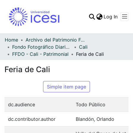
(curren
Log In
Communities & Collec
All of DSpace
Home
Archivo del Patrimonio Fotográfico y Fílmico del Valle del Cauca
Fondo Fotográfico Diario Occidente
Cali
Statistics
FFDO - Cali - Patrimonial
Feria de Cali
Feria de Cali
Simple item page
dc.audience
Todo Público
dc.contributor.author
Blandón, Orlando