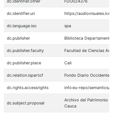
dc.identifier.other
FDO024376
dc.identifier.uri
https://audiovisuales.ic
dc.language.iso
spa
dc.publisher
Biblioteca Departamenta
dc.publisher.faculty
Facultad de Ciencias Adm
dc.publisher.place
Cali
dc.relation.ispartof
Fondo Diario Occidente
dc.rights.accessrights
info:eu-repo/semantics/
Archivo del Patrimonio Fo
dc.subject.proposal
Cauca