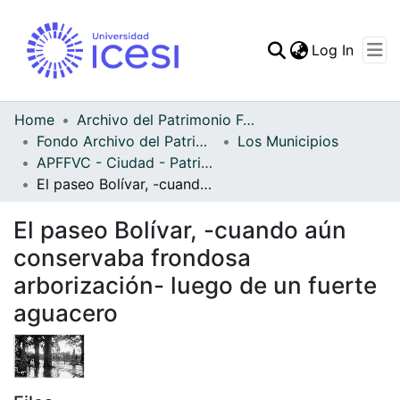
(curren
Log In
Communities & Collec
All of DSpace
Home
Archivo del Patrimonio Fotográfico y Fílmico del Valle del Cauca
Fondo Archivo del Patrimonio Fotográfico y Fílmico del Valle del Cauca
Los Municipios
Statistics
APFFVC - Ciudad - Patrimonial
El paseo Bolívar, -cuando aún conservaba frondosa arborización- luego de un fuerte aguacero
El paseo Bolívar, -cuando aún
conservaba frondosa
arborización- luego de un fuerte
aguacero