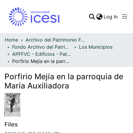
(curren
Log In
Communities & Collec
All of DSpace
Home
Archivo del Patrimonio Fotográfico y Fílmico del Valle del Cauca
Fondo Archivo del Patrimonio Fotográfico y Fílmico del Valle del Cauca
Los Municipios
Statistics
APFFVC - Edificios - Patrimonial
Porfirio Mejía en la parroquia de María Auxiliadora
Porfirio Mejía en la parroquia de
María Auxiliadora
Files