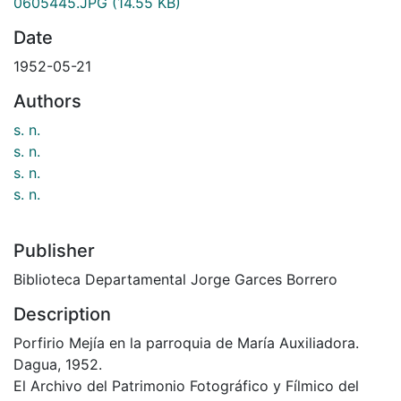
0605445.JPG
(14.55 KB)
Date
1952-05-21
Authors
s. n.
s. n.
s. n.
s. n.
Publisher
Biblioteca Departamental Jorge Garces Borrero
Description
Porfirio Mejía en la parroquia de María Auxiliadora.
Dagua, 1952.
El Archivo del Patrimonio Fotográfico y Fílmico del