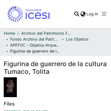
(curren
Log In
Communities & Collec
All of DSpace
Home
Archivo del Patrimonio Fotográfico y Fílmico del Valle del Cauca
Fondo Archivo del Patrimonio Fotográfico y Fílmico del Valle del Cauca
Los Objetos
Statistics
APFFVC - Objetos Arqueológico - Patrimonial
Figurina de guerrero de la cultura Tumaco, Tolita
Figurina de guerrero de la cultura
Tumaco, Tolita
Files