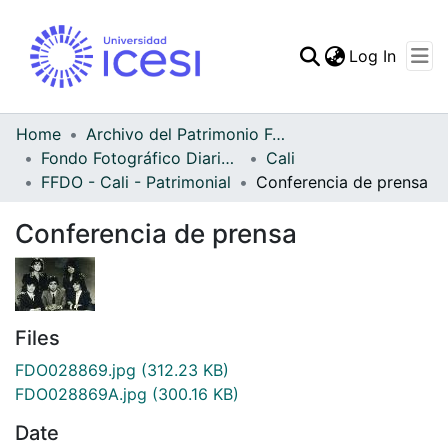
(curren
Log In
Communities & Collec
All of DSpace
Home
Archivo del Patrimonio Fotográfico y Fílmico del Valle del Cauca
Fondo Fotográfico Diario Occidente
Cali
Statistics
FFDO - Cali - Patrimonial
Conferencia de prensa
Conferencia de prensa
Files
FDO028869.jpg
(312.23 KB)
FDO028869A.jpg
(300.16 KB)
Date