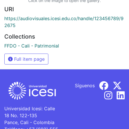
Click on the image to open the gallery.
URI
https://audiovisuales.icesi.edu.co/handle/123456789/9
2675
Collections
FFDO - Cali - Patrimonial
Full item page
Síguenos
Universidad Icesi: Calle
18 No. 122-135
Pance, Cali - Colombia