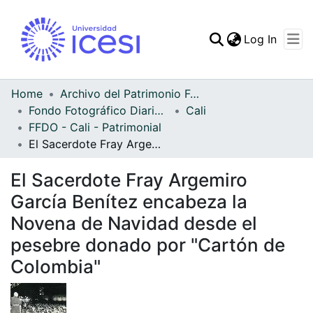
(curren
Log In
Communities & Collec
All of DSpace
Home
Archivo del Patrimonio Fotográfico y Fílmico del Valle del Cauca
Fondo Fotográfico Diario Occidente
Cali
Statistics
FFDO - Cali - Patrimonial
El Sacerdote Fray Argemiro García Benítez encabeza la Novena de Navidad desde el pesebre donado por "Cartón de Colombia"
El Sacerdote Fray Argemiro
García Benítez encabeza la
Novena de Navidad desde el
pesebre donado por "Cartón de
Colombia"