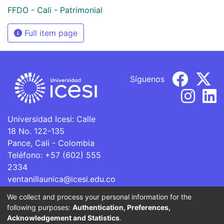
FFDO - Cali - Patrimonial
Full item page
Síguenos
Universidad Icesi: Calle
18 No. 122-135
Pance, Cali - Colombia
Teléfono: +57 (602) 555
2334
ventanillaunica@icesi.edu.co
We collect and process your personal information for the
La Universidad Icesi es una Institución de Educación
following purposes:
Authentication, Preferences,
Superior que se encuentra sujeta a inspección y vigilancia
Acknowledgement and Statistics
.