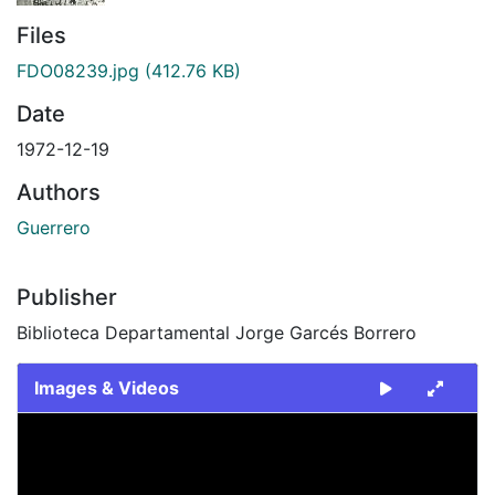
Files
FDO08239.jpg
(412.76 KB)
Date
1972-12-19
Authors
Guerrero
Publisher
Biblioteca Departamental Jorge Garcés Borrero
Images & Videos
Slide 1 of 1